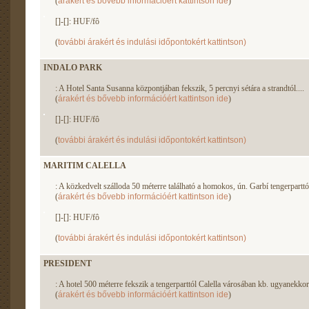
(
árakért és bővebb információért kattintson ide
)
[]-[]: HUF/fô
(
további árakért és indulási időpontokért kattintson)
INDALO PARK
: A Hotel Santa Susanna központjában fekszik, 5 percnyi sétára a strandtól....
(
árakért és bővebb információért kattintson ide
)
[]-[]: HUF/fô
(
további árakért és indulási időpontokért kattintson)
MARITIM CALELLA
: A közkedvelt szálloda 50 méterre található a homokos, ún. Garbí tengerparttól
(
árakért és bővebb információért kattintson ide
)
[]-[]: HUF/fô
(
további árakért és indulási időpontokért kattintson)
PRESIDENT
: A hotel 500 méterre fekszik a tengerparttól Calella városában kb. ugyanekkor
(
árakért és bővebb információért kattintson ide
)