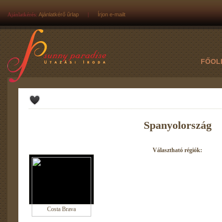
Ajánlatkérés:
Ajánlatkérő űrlap
|
Írjon e-mailt
FŐOL
Spanyolország
Választható régiók:
Costa Brava