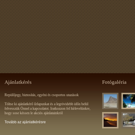
Ajánlatkérés
Fotógaléria
Repülőjegy, biztosítás, egyéni és csoportos utazások
Töltse ki ajánlatkérő űrlapunkat és a legrövidebb időn belül
felvesszük Önnel a kapcsolatot. Iratkozzon fel hírlevelünkre,
hogy sose késsen le akciós ajánlatainkról
Tovább az ajánlatkérésre