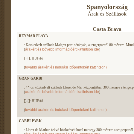
Spanyolország
Árak és Szállások
Costa Brava
REYMAR PLAYA
: Közkedvelt szálloda Malgrat parti sétányán, a tengerparttól 80 méterre. Mind
(
árakért és bővebb információért kattintson ide
)
[]-[]: HUF/fô
(
további árakért és indulási időpontokért kattintson)
GRAN GARBI
: 4*-os közkedvelt szálloda Lloret de Mar központjában 300 méterre a tengerpar
(
árakért és bővebb információért kattintson ide
)
[]-[]: HUF/fô
(
további árakért és indulási időpontokért kattintson)
GARBI PARK
: Lloret de Marban fekvő közkedvelt hotel mintegy 300 méterre a tengerpartól..