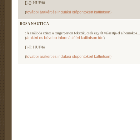
[]-[]: HUF/fô
(
további árakért és indulási időpontokért kattintson)
ROSA NAUTICA
: A szálloda szinte a tengerparton fekszik, csak egy út választja el a homokos...
(
árakért és bővebb információért kattintson ide
)
[]-[]: HUF/fô
(
további árakért és indulási időpontokért kattintson)