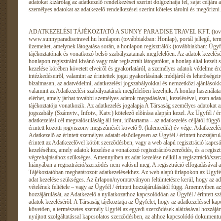
ADATKEZELÉSI TÁJÉKOZTATÓ A SUNNY PARADISE TRAVEL KFT. (továbbiakban Társaság), a www.sunnyparadisetravel.hu honlapon (továbbiakban: Honlap), portál jellegû, termékértékesítésre is alkalmas honlapot üzemeltet, amelynek látogatása során, a honlapon regisztrálók (továbbiakban: Ügyfél) adatait kezeli a jelen Adatkezelési tájékoztatónak és vonatkozó belsõ szabályzatainak megfelelõen. Az adatok kezelésével összefüggésben ezúton tájékoztatjuk a honlapon regisztrálni kívánó vagy már regisztrált látogatókat, a honlap által kezelt személyes adatokról, a személyes adatok kezelése körében követett elveirõl és gyakorlatáról, a személyes adatok védelme érdekében tett szervezési és technikai intézkedéseirõl, valamint az érintettek jogai gyakorlásának módjáról és lehetõségeirõl. A rögzített személyes adatokat bizalmasan, az adatvédelmi, adatkezelési jogszabályokkal és nemzetközi ajánlásokkal összhangban, a jelen tájékoztatónak valamint az Adatkezelési szabályzatának megfelelõen kezeljük. A honlap használata során az Ügyfél további funkciókat is elérhet, amely járhat további személyes adatok megadásával, kezelésével, ezen adatok kezelésére is a Társaság jelen adatkezelési tájékoztatója vonatkozik. Az adatkezelés jogalapja A Társaság személyes adatokat az Ügyfél / érintett hozzájárulása, illetve jogszabály (Számvtv., Infotv., Katv.) kötelezõ elõírása alapján kezel. Az Ügyfél / érintett hozzájárulásán alapuló adatkezelés, az adatkezelési cél megvalósulásáig áll fent, idõtartama – az adatkezelés céljától függõ – de maximális a Társaság és az Ügyfél / érintett közötti jogviszony megszûnését követõ 9. (kilencedik) év vége. Adatkezelés az érintett hozzájárulása alapján Az Adatkezelõ az érintett személyes adatait elsõdlegesen az Ügyfél / érintett hozzájárulása alapján kezeli. Amennyiben Ügyfél / érintett az Adatkezelõvel kötött szerzõdésben, vagy a web alapú regisztráció kapcsán hozzájárulást ad(hat) mindazon adatai kezeléséhez, amely adatok kezelése a vonatkozó regisztráció/szerzõdés, és a regisztráció/szerzõdésben foglalt szolgáltatások végrehajtásához szükséges. Amennyiben az adat kezelése nélkül a regisztráció/szerzõdés nem teljesíthetõ, a hozzájárulás hiányában a regisztráció/szerzõdés nem valósul meg. A regisztráció elfogadásával az Ügyfél / érintett hozzájárul az Adatkezelési Tájékoztatóban meghatározott adatkezelésekhez. Az web alapú ûrlapokon az Ügyfél / érintett tájékoztatást kap arról, hogy mely adat kezelése szükséges. Az ûrlapon/nyomtatványon feltüntetésre kerül, hogy az adatkezelés kötelezõ – a szolgáltatás igénybe vételének feltétele – vagy az Ügyfél / érintett hozzájárulásától függ. Amennyiben az Ügyfél / érintett külön nyilatkozatban adja hozzájárulását, az Adatkezelõ a nyilatkozathoz kapcsolódóan az Ügyfél / érintett számára teljes körû tájékoztatást nyújt az adatok kezelésérõl. A Társaság tájékoztatja az Ügyfelet, hogy az adatkezeléssel kapcsolatos tényekrõl történt tájékoztatást követõen, a természetes személy Ügyfél az egyedi szerzõdések aláírásával hozzájárul ahhoz, hogy a részére a Társaság által nyújtott szolgáltatással kapcsolatos szerzõdésben, az ahhoz kapcsolódó dokumentumokban és okiratokban feltüntetett személyes adatait a Társaság, a megjelölt elõírásoknak és céloknak megfelelõen kezelje. Adatkezelés a jogszabály rendelkezése alapján A Társaság, mint adatkezelõ vonatkozásában az Ügyfél / érintett személyes adatának kezelését jogszabály rendeli el, az adatkezelés kötelezõ. Errõl az Adatkezelõ az Ügyfelet / érintettet tájékoztatja. A Társaság, mint adatkezelõ nem vizsgálhatja az adatkezelésre jogalapot teremtõ jogszabály célszerûségét, szakszerûségét. Adatkezelés egyéb jogalapok alapján A Társaság részérõl személyes adat kezelhetõ akkor is, ha az Ügyfél / érintett hozzájárulásának beszerzése lehetetlen, vagy aránytalan költséggel járna, és a személyes adat kezelése az Adatkezelõre vonatkozó jogi kötelezettség teljesítése céljából szükséges, vagy az adatkezelõ vagy harmadik személy jogos érdekének érvényesítése céljából szükséges, és ezen érdek érvényesítése a személyes adatok védelméhez fûzõdõ jog korlátozásával arányban áll. Az Adatkezelõ tájékoztatja az Ügyfelet / érintettet, ha személyes adatainak kezelésére ezen jogalapból kerül sor. Ha az Ügyfél / érintett cselekvõképtelensége folytán vagy más elháríthatatlan okból nem képes hozzájárulását megadni, akkor a saját vagy más személy létfontosságú érdekeinek védelméhez, valamint a személyek életét, testi épségét vagy javait fenyegetõ közvetlen veszély elhárításához vagy megelõzéséhez szükséges mértékben a hozzájárulás akadályainak fennállása alatt az érintett személyes adatai kezelhetõek. Ha a személyes adat felvételére az Ügyfél / érintett hozzájárulásával került sor, az Adatkezelõ a felvett adatokat törvény eltérõ rendelkezésének hiányában a rá vonatkozó jogi kötelezettség teljesítése céljából, vagy az Adatkezelõ vagy harmadik személy jogos érdekének érvényesítése céljából, ha ezen érdek érvényesítése a személyes adatok védelméhez fûzõdõ jog korlátozásával arányban áll, további külön hozzájárulás nélkül, valamint az Ügyfél / érintett hozzájárulásának visszavonását követõen is kezelheti. Az Adatkezelõ tájékoztatja az Ügyfelet / érintettet, ha személyes adatainak kezelésére ezen jogalapból kerül sor. Az Ügyfél / érintett kérelmére, kezdeményezésére indult ügyben az általa megadott személyes adatok tekintetében az Ügyfél / érintett hozzájárulását vélelmezni kell. Az Adatkezelõ személye Az Adatkezelõ adatai: Adatkezelõ neve: Sunny Paradise Travel Kft. Adatkezelõ rövidített neve: Sunny Paradise Travel Kft. Adatkezelõ székhelye: 1139 Budapest Váci út 81. Adatkezelõ cégjegyzékszáma: 01 09 924023 Adatkezelõt nyilvántartó bíróság: Fõvárosi Törvényszék Cégbírósága Adatkezelõ telefonos elérhetõsége: +36 1 3010927, +36 30 2342635 Adatkezelõ email elérhetõsége: sunnyparadisetravel@gmail.com Adatkezelõ internetes elérhetõsége: www.sunnyparadisetravel.hu Adatkezelõ képviselõi: Fodor Enikõ Az adatkezelés célja Az adatok felvétele és kezelése tisztességesen és a vonatkozó jogszabályi elõírásoknak megfelelõen, törvényesen történik. Az adatkezelõ törekszik arra, hogy csak olyan személyes adat kezelésére kerüljön sor, amely az adatkezelés céljának megvalósulásához elengedhetetlen, és az által a cél elérésére alkalmas. Az információs önrendelkezési jogról és az információszabadságról szóló 2011. évi CXII. törvény (a továbbiakban: Infotv.) rendelkezései értelmében az Adatkezelõ személyes adatot kizárólag meghatározott célból, jog gyakorlása és kötelezettség teljesítése érdekében kezel(het), amely személyes adat kizárólag a cél megvalósulásához szükséges mértékben és ideig kezelhetõ.A regisztráció során kötelezõen megadandó személyes adatok kezelése, a felhasználók és jogosultságaik (a felhasználók részére nyitva álló alapszolgáltatások, pl. profilmódosítás, dokumentumok letöltése, szolgáltatás igénybevételének kezdeményezése) azonosításához szükséges. Az adatkezelõ által naplózott adatok kezelése, valamint a cookie által gyûjtött felhasználói szokásokról nyert adatok kezelése, kizárólag statisztikai célt szolgál. A Társaság esetében a jelen Tájékoztatójának hatálya alá tartozó adatkezelések az alábbi célokat szolgál(hat)ják az Ügyfél tájékoztatási céllal történõ regisztrálása; az Ügyféllel történõ a Katv-ben és az Infotv-ben elõírt regisztrációhoz és hozzájáruláshoz kötött direkt marketing tevékenység; az Ügyféllel történõ szerzõdés közvetítése; az Ügyfél számára szállodai szolgáltatás közvetítése; a Pmt.-ben meghatározott egyéb nyilvántartási kötelezettség teljesítéséhez szükséges adatot kezelése; az Ügyfél panaszainak, bejelentéseinek, igényeinek kezelése, ezek nyilvántartása, kivizsgálása; az Ügyféllel kapcsolatos jogviszonyból származó igények érvényesítése; az Ügyféllel történõ kapcsolattartás, egyéb az elõzõekben fel nem sorolt