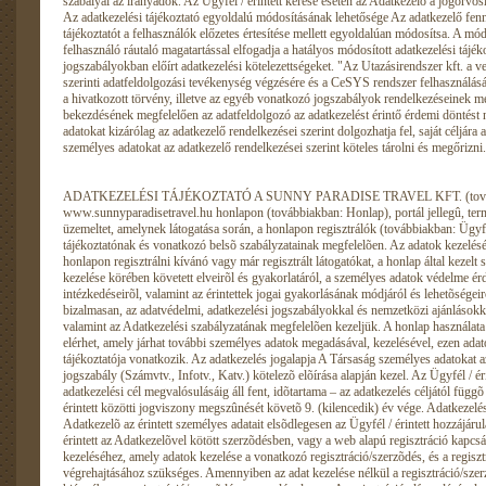
ADATKEZELÉSI TÁJÉKOZTATÓ A SUNNY PARADISE TRAVEL KFT. (továbbiakban Társaság), a www.sunnyparadisetravel.hu honlapon (továbbiakban: Honlap), portál jellegû, termékértékesítésre is alkalmas honlapot üzemeltet, amelynek látogatása során, a honlapon regisztrálók (továbbiakban: Ügyfél) adatait kezeli a jelen Adatkezelési tájékoztatónak és vonatkozó belsõ szabályzatainak megfelelõen. Az adatok kezelésével összefüggésben ezúton tájékoztatjuk a honlapon regisztrálni kívánó vagy már regisztrált látogatókat, a honlap által kezelt személyes adatokról, a személyes adatok kezelése körében követett elveirõl és gyakorlatáról, a személyes adatok védelme érdekében tett szervezési és technikai intézkedéseirõl, valamint az érintettek jogai gyakorlásának módjáról és lehetõségeirõl. A rögzített személyes adatokat bizalmasan, az adatvédelmi, adatkezelési jogszabályokkal és nemzetközi ajánlásokkal összhangban, a jelen tájékoztatónak valamint az Adatkezelési szabályzatának megfelelõen kezeljük. A honlap használata során az Ügyfél további funkciókat is elérhet, amely járhat további személyes adatok megadásával, kezelésével, ezen adatok kezelésére is a Társaság jelen adatkezelési tájékoztatója vonatkozik. Az adatkezelés jogalapja A Társaság személyes adatokat az Ügyfél / érintett hozzájárulása, illetve jogszabály (Számvtv., Infotv., Katv.) kötelezõ elõírása alapján kezel. Az Ügyfél / érintett hozzájárulásán alapuló adatkezelés, az adatkezelési cél megvalósulásáig áll fent, idõtartama – az adatkezelés céljától függõ – de maximális a Társaság és az Ügyfél / érintett közötti jogviszony megszûnését követõ 9. (kilencedik) év vége. Adatkezelés az érintett hozzájárulása alapján Az Adatkezelõ az érintett személyes adatait elsõdlegesen az Ügyfél / érintett hozzájárulása alapján kezeli. Amennyiben Ügyfél / érintett az Adatkezelõvel kötött szerzõdésben, vagy a web alapú regisztráció kapcsán hozzájárulást ad(hat) mindazon adatai kezeléséhez, amely adatok kezelése a vonatkozó regisztráció/szerzõdés, és a regisztráció/szerzõdésben foglalt szolgáltatások végrehajtásához szükséges. Amennyiben az adat kezelése nélkül a regisztráció/szerzõdés nem teljesíthetõ, a hozzájárulás hiányában a regisztráció/szerzõdés nem valósul meg. A regisztráció elfogadásával az Ügyfél / érintett hozzájárul az Adatkezelési Tájékoztatóban meghatározott adatkezelésekhez. Az web alapú ûrlapokon az Ügyfél / érintett tájékoztatást kap arról, hogy mely adat kezelése szükséges. Az ûrlapon/nyomtatványon feltüntetésre kerül, hogy az adatkezelés kötelezõ – a szolgáltatás igénybe vételének feltétele – vagy az Ügyfél / érintett hozzájárulásától függ. Amennyiben az Ügyfél / érintett külön nyilatkozatban adja hozzájárulását, az Adatkezelõ a nyilatkozathoz kapcsolódóan az Ügyfél / érintett számára teljes körû tájékoztatást nyújt az adatok kezelésérõl. A Társaság tájékoztatja az Ügyfelet, hogy az adatkezeléssel kapcsolatos tényekrõl történt tájékoztatást követõen, a természetes személy Ügyfél az egyedi szerzõdések aláírásával hozzájárul ahhoz, hogy a részére a Társaság által nyújtott szolgáltatással kapcsolatos szerzõdésben, az ahhoz kapcsolódó dokumentumokban és okiratokban feltüntetett személyes adatait a Társaság, a megjelölt elõírásoknak és céloknak megfelelõen kezelje. Adatkezelés a jogszabály rendelkezése alapján A Társaság, mint adatkezelõ vonatkozásában az Ügyfél / érintett személyes adatának kezelését jogszabály rendeli el, az adatkezelés kötelezõ. Errõl az Adatkezelõ az Ügyfelet / érintettet tájékoztatja. A Társaság, mint adatkezelõ nem vizsgálhatja az adatkezelésre jogalapot teremtõ jogszabály célszerûségét, szakszerûségét. Adatkezelés egyéb jogalapok alapján A Társaság részérõl személyes adat kezelhetõ akkor is, ha az Ügyfél / érintett hozzájárulásának beszerzése lehetetlen, vagy aránytalan költséggel járna, és a személyes adat kezelése az Adatkezelõre vonatkozó jogi kötelezettség teljesítése céljából szükséges, vagy az adatkezelõ vagy harmadik személy jogos érdekének érvényesítése céljából szükséges, és ezen érdek érvényesítése a személyes adatok védelméhez fûzõdõ jog korlátozásával arányban áll. Az Adatkezelõ tájékoztatja az Ügyfelet / érintettet, ha személyes adatainak kezelésére ezen jogalapból kerül sor. Ha az Ügyfél / érintett cselekvõképtelensége folytán vagy más elháríthatatlan okból nem képes hozzájárulását megadni, akkor a saját vagy más személy létfontosságú érdekeinek védelméhez, valamint a személyek életét, testi épségét vagy javait fenyegetõ közvetlen veszély elhárításához vagy megelõzéséhez szükséges mértékben a hozzájárulás akadályainak fennállása alatt az érintett személyes adatai kezelhetõek. Ha a személyes adat felvételére az Ügyfél / érintett hozzájárulásával került sor, az Adatkezelõ a felvett adatokat törvény eltérõ rendelkezésének hiányában a rá vonatkozó jogi kötelezettség teljesítése céljából, vagy az Adatkezelõ vagy harmadik személy jogos érdekének érvényesítése céljából, ha ezen érdek érvényesítése a személyes adatok védelméhez fûzõdõ jog korlátozásával arányban áll, további külön hozzájárulás nélkül, valamint az Ügyfél / érintett hozzájárulásának visszavonását követõen is kezelheti. Az Adatkezelõ tájékoztatja az Ügyfelet / érintettet, ha személyes adatainak kezelésére ezen jogalapból kerül sor. Az Ügyfél / érintett kérelmére, kezdeményezésére indult ügyben az általa megadott személyes adatok tekintetében az Ügyfél / érintett hozzájárulását vélelmezni kell. Az Adatkezelõ személye Az Adatkezelõ adatai: Adatkezelõ neve: Sunny Paradise Travel Kft. Adatkezelõ rövidített neve: Sunny Paradise Travel Kft. Adatkezelõ székhelye: 1139 Budapest Váci út 81. Adatkezelõ cégjegyzékszáma: 01 09 924023 Adatkezelõt nyilvántartó bíróság: Fõvárosi Törvényszék Cégbírósága Adatkezelõ telefonos elérhetõsége: +36 1 3010927, +36 30 2342635 Adatkezelõ email elérhetõsége: sunnyparadisetravel@gmail.com Adatkezelõ internetes elérhetõsége: www.sunnyparadisetravel.hu Adatkezelõ képviselõi: Fodor Enikõ Az adatkezelés célja Az adatok felvétele és kezelése tisztességesen és a vonatkozó jogszabályi elõírásoknak megfelelõen, törvényesen történik. Az adatkezelõ törekszik arra, hogy csak olyan személyes adat kezelésére kerüljön sor, amely az adatkezelés céljának megvalósulásához elengedhetetlen, és az által a cél elérésére alkalmas. Az információs önrendelkezési jogról és az információszabadságról szóló 2011. évi CXII. törvény (a továbbiakban: Infotv.) rendelkezései értelmében az Adatkezelõ személyes adatot kizárólag meghatározott célból, jog gyakorlása és kötelezettség teljesítése érdekében kezel(het), amely személyes adat kizárólag a cél megvalósulásához szükséges mértékben és ideig kezelhetõ.A regisztráció során kötelezõen megadandó személyes adatok kezelése, a felhasználók és jogosultságaik (a felhasználók részére nyitva álló alapszolgáltatások, pl. profilmódosítás, dokumentumok letöltése, szolgáltatás igénybevételének kezdeményezése) azonosításához szükséges. Az adatkezelõ által naplózott adatok kezelése, valamint a cookie által gyûjtött felhasználói szokásokról nyert adatok kezelése, kizárólag statisztikai célt szolgál. A Társaság esetében a jelen Tájékoztatójának hatálya alá tartozó adatkezelések az alábbi célokat szolgál(hat)ják az Ügyfél tájékoztatási céllal történõ regisztrálása; az Ügyféllel történõ a Katv-ben és az Infotv-ben elõírt regisztrációhoz és hozzájáruláshoz kötött direkt marketing tevékenység; az Ügyféllel történõ szerzõdés közvetítése; az Ügyfél számára szállodai szolgáltatás közvetítése; a Pmt.-ben meghatározott egyéb nyilvántartási kötelezettség teljesítéséhez szükséges adatot kezelése; az Ügyfél panaszainak, bejelentéseinek, igényeinek kezelése, ezek nyilvántartása, kivizsgálása; az Ügyféllel kapcsolatos jogviszonyból származó igények érvényesítése; az Ügyféllel történõ kapcsolattartás, egyéb az elõzõekben fel nem sorolt