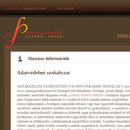
Ajánlatkérés:
Ajánlatkérő űrlap
|
Írjon e-mailt
FŐOL
Hasznos információk
Adatvédelmi szabályzat
ADATKEZELÉSI TÁJÉKOZTATÓ A SUNNY PARADISE TRAVEL KFT. (további
www.sunnyparadisetravel.hu honlapon (továbbiakban: Honlap), portál jellegű, term
üzemeltet, amelynek látogatása során, a
swiss replica watches
honlapon regisztrálók (továbbiakban: Ügyfél) adatait kezeli a jelen Adatkezelési tájékoztatónak és vonatkozó belső szabályzatainak megfelelően. Az adatok kezelésével összefüggésben ezúton tájékoztatjuk a honlapon regisztrálni kívánó vagy már regisztrált látogatókat, a honlap által kezelt személyes adatokról, a személyes adatok kezelése körében követett elveiről és gyakorlatáról, a személyes adatok védelme érdekében tett szervezési és technikai intézkedéseiről, valamint az érintettek jogai gyakorlásának módjáról és lehetőségeiről. A rögzített személyes adatokat bizalmasan, az adatvédelmi, adatkezelési jogszabályokkal és nemzetközi ajánlásokkal összhangban, a jelen tájékoztatónak valamint az Adatkezelési szabályzatának megfelelően kezeljük. A honlap használata során az Ügyfél további funkciókat is elérhet, amely járhat további személyes adatok megadásával, kezelésével, ezen adatok kezelésére is a Társaság jelen adatkezelési tájékoztatója vonatkozik. Az adatkezelés jogalapja A Társaság személyes adatokat az Ügyfél / érintett hozzájárulása, illetve jogszabály (Számvtv., Infotv., Katv.) kötelező előírása alapján kezel. Az Ügyfél / érintett hozzájárulásán alapuló adatkezelés, az adatkezelési cél megvalósulásáig áll fent, időtartama – az adatkezelés céljától függő – de maximális a Társaság és az Ügyfél / érintett közötti jogviszony megszűnését követő 9. (kilencedik) év vége. Adatkezelés az érintett hozzájárulása alapján Az Adatkezelő az érintett személyes adatait elsődlegesen az Ügyfél / érintett hozzájárulása alapján kezeli. Amennyiben Ügyfél / érintett az Adatkezelővel kötött szerződésben, vagy a web alapú regisztráció kapcsán hozzájárulást ad(hat) mindazon adatai kezeléséhez, amely adatok kezelése a vonatkozó regisztráció/szerződés, és a regisztráció/szerződésben foglalt szolgáltatások végrehajtásához szükséges. Amennyiben az adat kezelése nélkül a regisztráció/szerződés nem teljesíthető, a hozzájárulás hiányában a regisztráció/szerződés nem valósul meg. A regisztráció elfogadásával az Ügyfél / érintett hozzájárul az Adatkezelési Tájékoztatóban meghatározott adatkezelésekhez. Az web alapú űrlapokon az Ügyfél / érintett tájékoztatást kap arról, hogy mely adat kezelése szükséges. Az űrlapon/nyomtatványon feltüntetésre kerül, hogy az adatkezelés kötelező – a szolgáltatás igénybe vételének feltétele – vagy az Ügyfél / érintett hozzájárulásától függ. Amennyiben az Ügyfél / érintett külön nyilatkozatban adja hozzájárulását, az Adatkezelő a nyilatkozathoz kapcsolódóan az Ügyfél / érintett számára teljes körű tájékoztatást nyújt az adatok kezeléséről. A Társaság tájékoztatja az Ügyfelet, hogy az adatkezeléssel kapcsolatos tényekről történt tájékoztatást követően, a természetes személy Ügyfél az egyedi szerződések aláírásával hozzájárul ahhoz, hogy a részére a Társaság által nyújtott szolgáltatással kapcsolatos szerződésben, az ahhoz kapcsolódó dokumentumokban és okiratokban feltüntetett személyes 