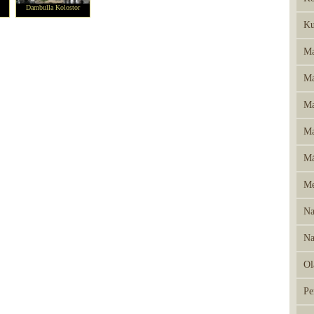
Dambulla Kolostor
Ku
Ma
Ma
Ma
Ma
Má
Me
Na
Na
Ol
Pe