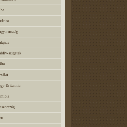
ba
deira
gyarország
lajzia
ldív-szigetek
lta
xikó
gy-Britannia
míbia
aszország
ru