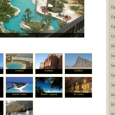
Eg
Eg
Eg
Jordánia
Gö
Ho
In
In
Jordánia
Jordánia
Jordánia
Iz
Ja
Karedu Island
Maldív szigetek
Sri Lanka
Ke
Kí
Kö