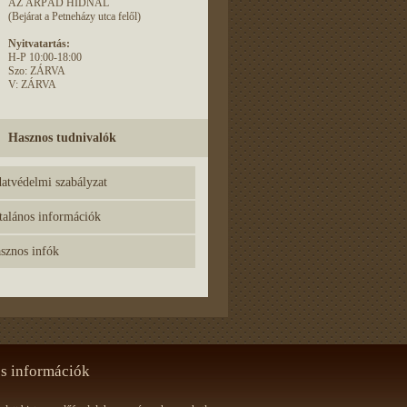
AZ ÁRPÁD HÍDNÁL
(Bejárat a Petneházy utca felől)
Nyitvatartás:
H-P 10:00-18:00
Szo: ZÁRVA
V: ZÁRVA
Hasznos tudnivalók
atvédelmi szabályzat
talános információk
sznos infók
s információk