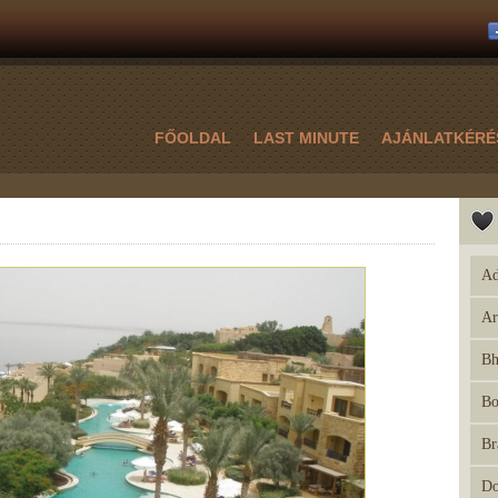
FŐOLDAL
LAST MINUTE
AJÁNLATKÉRÉ
Ad
Ar
Bh
Bo
Br
Do