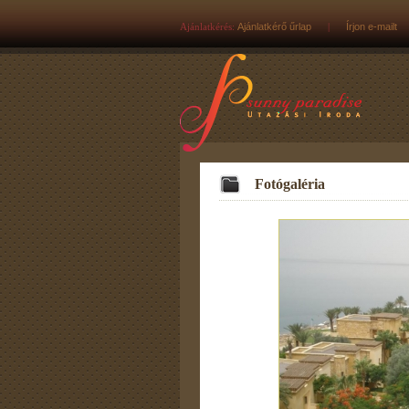
Ajánlatkérés:
Ajánlatkérő űrlap
|
Írjon e-mailt
Fotógaléria