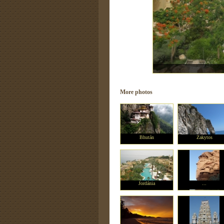
More photos
Bhután
Zakytos
Jordánia
...