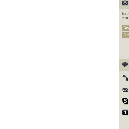
Ha ne
minut