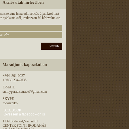
Akciós utak hírlevélben
m szeretne lemaradni akicós útjainkról, last
e ajánlatainkról, iratkozzon fel hírlevelünkre.
tovább
Maradjunk kapcsolatban
+36/1 301-0927
+36/30 234-2635
E-MAIL
sunnyparadisetravel@gmail.com
SKYPE
fodoreniko
FACEBOOK
Kövessen a facebook-on is
1139.Budapest,Váci út 81
CENTER POINT IRODAHÁZ-