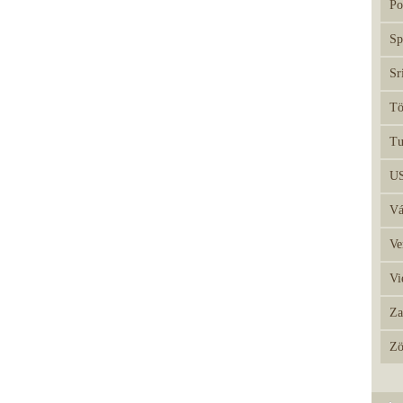
Po
Sp
Sr
Tö
Tu
U
Vá
Ve
Vi
Za
Zö