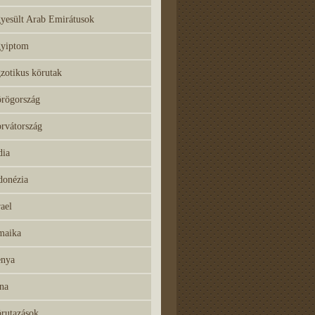
yesült Arab Emirátusok
yiptom
zotikus körutak
rögország
rvátország
dia
donézia
rael
maika
nya
na
rutazások