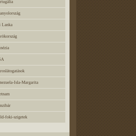
rtugália
anyolország
i Lanka
rökország
nézia
SA
roslátogatások
nezuela-Isla-Margarita
etnam
nzibár
ld-foki-szigetek