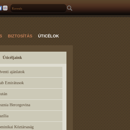
S
BIZTOSÍTÁS
ÚTICÉLOK
Úticéljaink
venti ajánlatok
ab Emirátusok
után
sznia Hercegovina
azília
minikai Köztársaság