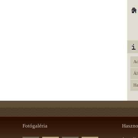
Ad
Ál
Ha
Fotógaléria
Haszno