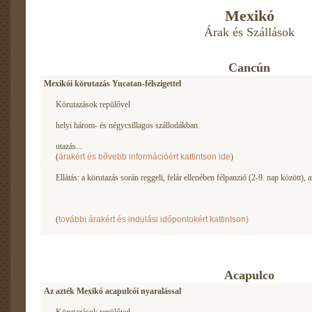
Mexikó
Árak és Szállások
Cancún
Mexikói körutazás Yucatan-félszigettel
Körutazások repülővel
helyi három- és négycsillagos szállodákban.
utazás...
(
árakért és bővebb információért kattintson ide
)
Ellátás: a körutazás során reggeli, felár ellenében félpanzió (2-9. nap között), a
(
további árakért és indulási időpontokért kattintson)
Acapulco
Az azték Mexikó acapulcói nyaralással