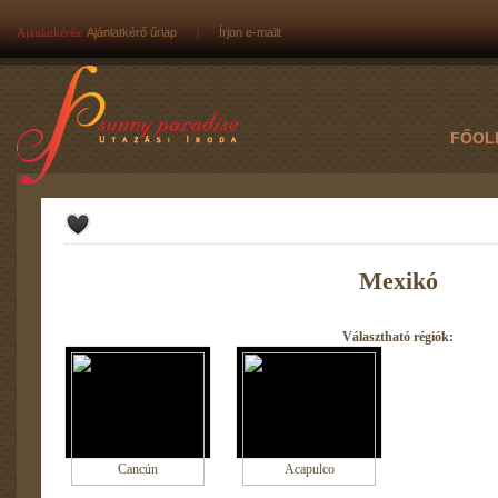
Ajánlatkérés:
Ajánlatkérő űrlap
|
Írjon e-mailt
FŐOL
Mexikó
Választható régiók:
Cancún
Acapulco