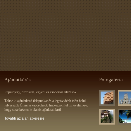
Ajánlatkérés
Fotógaléria
Repülőjegy, biztosítás, egyéni és csoportos utazások
Töltse ki ajánlatkérő űrlapunkat és a legrövidebb időn belül
felvesszük Önnel a kapcsolatot. Iratkozzon fel hírlevelünkre,
hogy sose késsen le akciós ajánlatainkról
Tovább az ajánlatkérésre