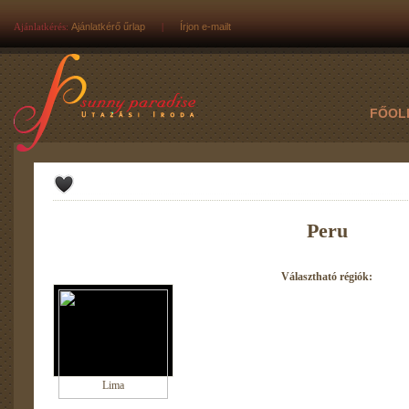
Ajánlatkérés:
Ajánlatkérő űrlap
|
Írjon e-mailt
FŐOL
Peru
Választható régiók:
Lima