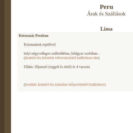
Peru
Árak és Szállások
Lima
Körutazás Peruban
Körutazások repülővel
helyi négycsillagos szállodákban, kétágyas szobában...
(
árakért és bővebb információért kattintson ide
)
Ellátás: félpanzió (reggeli és ebéd) és 4 vacsora.
(
további árakért és indulási időpontokért kattintson)