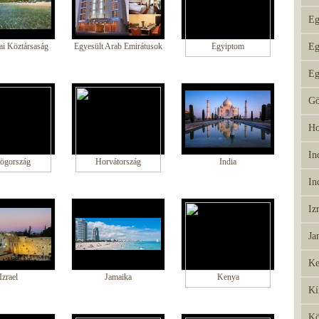
Eg
i Köztársaság
Egyesült Arab Emirátusok
Egyiptom
Eg
Eg
Gö
Ho
In
ögország
Horvátország
India
In
Iz
Ja
Ke
Izrael
Jamaika
Kenya
Kí
Kö