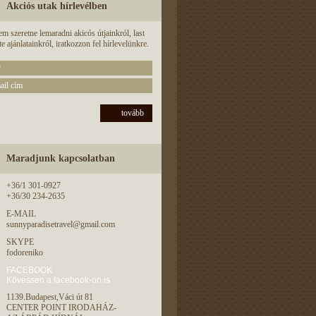
Akciós utak hírlevélben
m szeretne lemaradni akicós útjainkról, last
e ajánlatainkról, iratkozzon fel hírlevelünkre.
tovább
Maradjunk kapcsolatban
+36/1 301-0927
+36/30 234-2635
E-MAIL
sunnyparadisetravel@gmail.com
SKYPE
fodoreniko
FACEBOOK
Kövessen a facebook-on is
1139.Budapest,Váci út 81
CENTER POINT IRODAHÁZ-