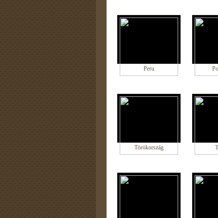
Peru
Po
Törökország
T