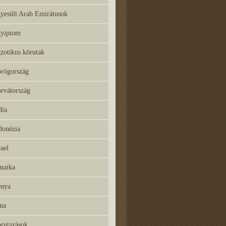
yesült Arab Emirátusok
yiptom
zotikus körutak
rögország
rvátország
dia
donézia
rael
maika
nya
na
rutazások