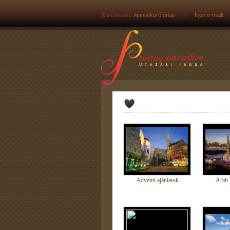
Ajánlatkérés:
Ajánlatkérő űrlap
|
Írjon e-mailt
Adventi ajánlatok
Arab 