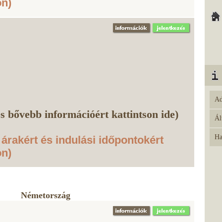
on)
Ad
s bővebb információért kattintson ide)
Ál
Ha
 árakért és indulási időpontokért
on)
Németország