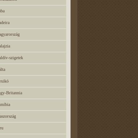
ba
deira
gyarország
lajzia
ldív-szigetek
lta
xikó
gy-Britannia
míbia
aszország
ru