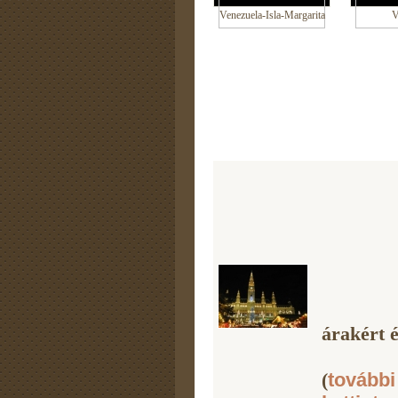
Venezuela-Isla-Margarita
V
árakért é
(
további