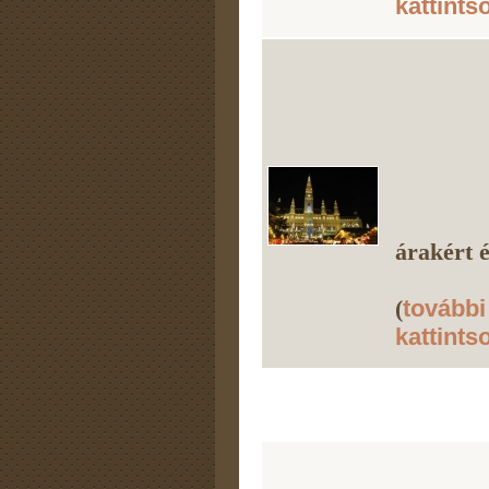
kattints
árakért é
(
további
kattints