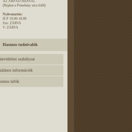
AZ ÁRPÁD HÍDNÁL
(Bejárat a Petneházy utca felől)
Nyitvatartás:
H-P 10:00-18:00
Szo: ZÁRVA
V: ZÁRVA
Hasznos tudnivalók
atvédelmi szabályzat
talános információk
sznos infók