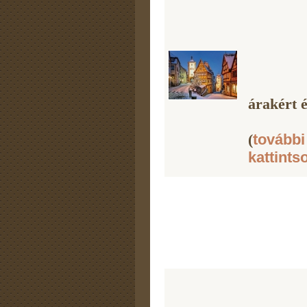
árakért é
(
további
kattints