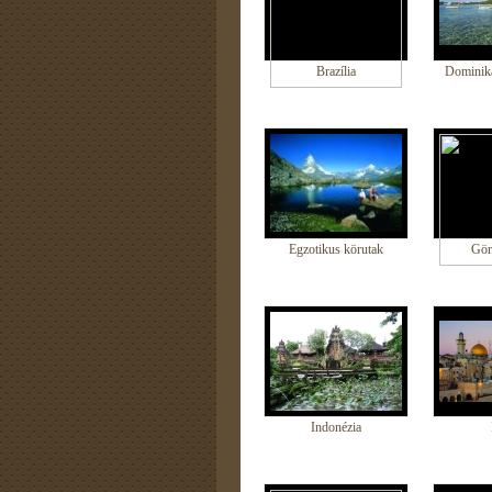
Brazília
Dominika
Egzotikus körutak
Gör
Indonézia