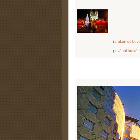
(
árakért és bőve
(
további árakért