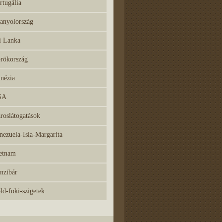
rtugália
anyolország
i Lanka
rökország
nézia
SA
roslátogatások
nezuela-Isla-Margarita
etnam
nzibár
ld-foki-szigetek