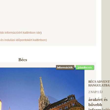
bb információért kattintson ide
)
 és indulási időpontokért kattintson)
Bécs
BÉCS ADVENT
HANGULATBA
2 NAP/1 ÉJ
árakért és
bővebb
információ