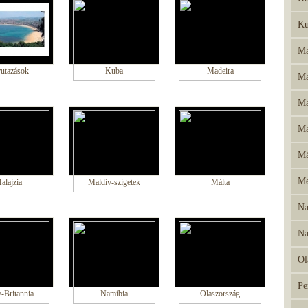
Ku
Ma
utazások
Kuba
Madeira
Ma
Ma
Ma
Má
Me
alajzia
Maldív-szigetek
Málta
Na
Na
Ol
Pe
-Britannia
Namíbia
Olaszország