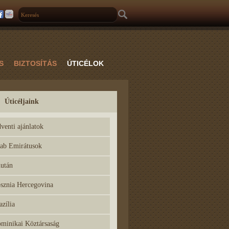
S
BIZTOSÍTÁS
ÚTICÉLOK
Úticéljaink
venti ajánlatok
ab Emirátusok
után
sznia Hercegovina
azília
minikai Köztársaság