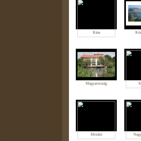
Kína
Kör
Magyarország
M
Mexikó
Nagy