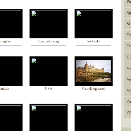
Po
Sp
Sr
Tö
rtugália
Spanyolország
Sri Lanka
Tu
U
Vá
Ve
unézia
USA
Városlátogatások
Vi
Za
Zö