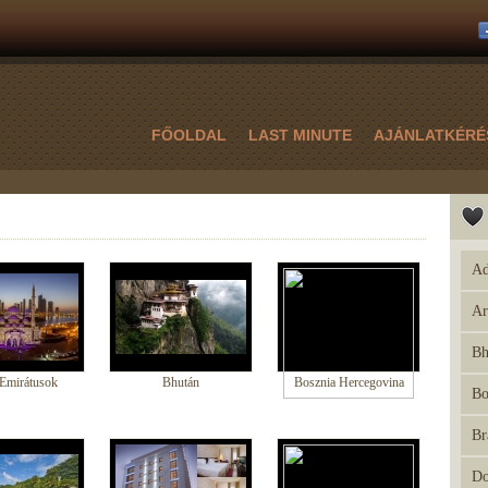
FŐOLDAL
LAST MINUTE
AJÁNLATKÉRÉ
Ad
Ar
Bh
Emirátusok
Bhután
Bosznia Hercegovina
Bo
Br
Do