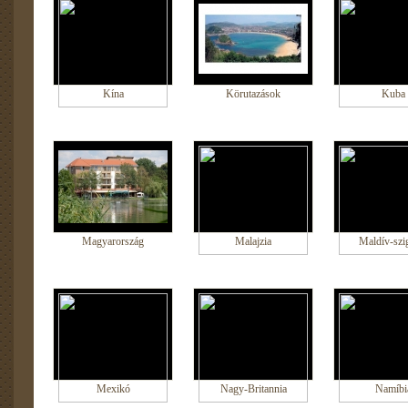
Kína
Körutazások
Kuba
Magyarország
Malajzia
Maldív-szi
Mexikó
Nagy-Britannia
Namíbi