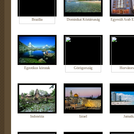
Brazília
Dominikai Köztársaság
Egyesült Arab E
Egzotikus körutak
Görögország
Horvátors
Indonézia
Izrael
Jamaik