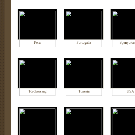
Peru
Portugália
Spanyolor
Törökország
Tunézia
USA