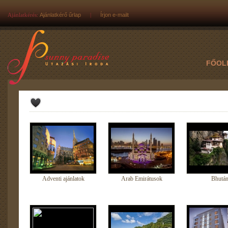
Ajánlatkérés:
Ajánlatkérő űrlap
|
Írjon e-mailt
FŐOL
Adventi ajánlatok
Arab Emirátusok
Bhutá