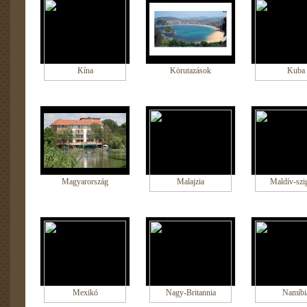
Kína
Körutazások
Kuba
Magyarország
Malajzia
Maldív-szi
Mexikó
Nagy-Britannia
Namíbi