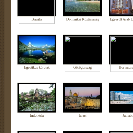
Brazília
Dominikai Köztársaság
Egyesült Arab E
Egzotikus körutak
Görögország
Horvátors
Indonézia
Izrael
Jamaik