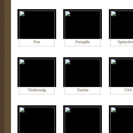
Peru
Portugália
Spanyolor
Törökország
Tunézia
USA