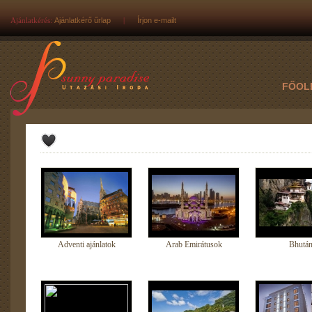
Ajánlatkérés:
Ajánlatkérő űrlap
|
Írjon e-mailt
FŐOL
Adventi ajánlatok
Arab Emirátusok
Bhutá